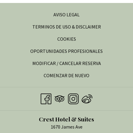
Mini nevera
Reloj despertador
AVISO LEGAL
Máquina de café
TERMINOS DE USO & DISCLAIMER
TV por cable
Teléfono con llamadas locales gratuitas
COOKIES
Internet WIFI de alta velocidad gratuito
ABRE
OPORTUNIDADES PROFESIONALES
Secador de pelo
EN
Plancha y tabla de planchar
MODIFICAR / CANCELAR RESERVA
UNA
Servicio de despertador
COMENZAR DE NUEVO
NUEVA
PESTAÑA
Crest Hotel & Suites
1670 James Ave