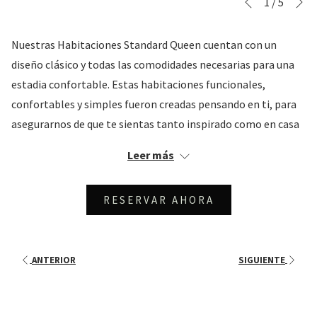
Botones
Al
1
/
5
Anterior
de
hacer
control
clic
Nuestras Habitaciones Standard Queen cuentan con un
de
en
diseño clásico y todas las comodidades necesarias para una
la
los
estadia confortable. Estas habitaciones funcionales,
presentación
siguientes
confortables y simples fueron creadas pensando en ti, para
de
enlaces,
asegurarnos de que te sientas tanto inspirado como en casa
diapositivas
se
en este destino tropical.
Leer más
actualizará
el
AMENIDADES DESTACADAS
contenido
RESERVAR AHORA
1 Cama Queen
anterior
Escritorio
TV de pantalla plana de 43"
ANTERIOR
SIGUIENTE
Amenidades de baño
Combinación de bañera y ducha
Aire acondicionado