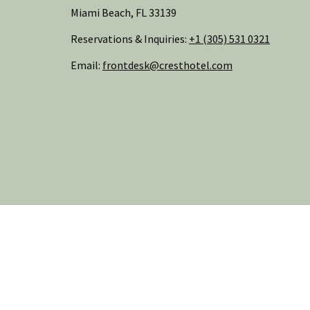
Miami Beach, FL 33139
Reservations & Inquiries:
+1 (305) 531 0321
Email:
frontdesk@cresthotel.com