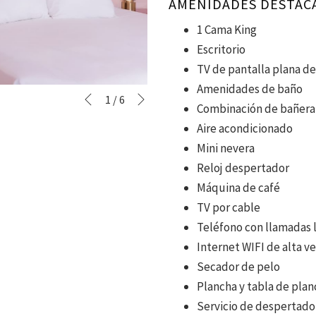
AMENIDADES DESTAC
1 Cama King
Escritorio
TV de pantalla plana de
Amenidades de baño
Siguiente
Botones
Al
1
/
6
Anterior
Combinación de bañera
de
hacer
Aire acondicionado
control
clic
Mini nevera
de
en
Reloj despertador
la
los
Máquina de café
presentación
siguientes
TV por cable
de
enlaces,
Teléfono con llamadas l
diapositivas
se
Internet WIFI de alta v
actualizará
Secador de pelo
el
Plancha y tabla de plan
contenido
Servicio de despertado
anterior