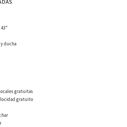
ADAS
 43"
 y ducha
ocales gratuitas
elocidad gratuito
char
r