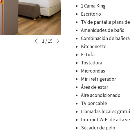
1 Cama King
Escritorio
TV de pantalla plana de
Amenidades de baño
Siguiente
Combinación de bañera
Botones
Al
1
/
15
Anterior
Kitchenette
de
hacer
Estufa
control
clic
Tostadora
de
en
Microondas
la
los
Mini refrigerador
presentación
siguientes
Área de estar
de
enlaces,
Aire acondicionado
diapositivas
se
TV por cable
actualizará
Llamadas locales gratui
el
Internet WIFI de alta v
contenido
Secador de pelo
anterior