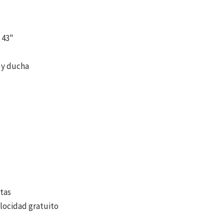
 43"
 y ducha
tas
elocidad gratuito