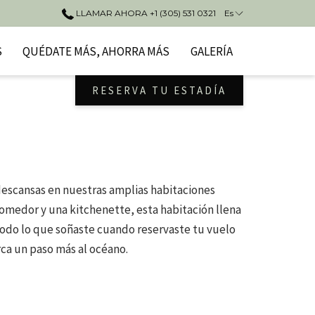
LLAMAR AHORA +1 (305) 531 0321
Es
S
QUÉDATE MÁS, AHORRA MÁS
GALERÍA
RESERVA TU ESTADÍA
descansas en nuestras amplias habitaciones
comedor y una kitchenette, esta habitación llena
odo lo que soñaste cuando reservaste tu vuelo
rca un paso más al océano.